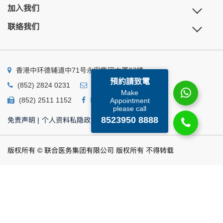
加入我们
联络我们
香港中环德辅道中71号永安集团大厦27楼
預約請致電
(852) 2824 0231
business@ump.com.hk
Make
(852) 2511 1152
Facebook
Linkedin
Appointment
please call
8523950 8888
免责声明
|
个人资料私隐政策
|
个人资料收集声明
版权所有 © 联合医务集团有限公司 版权所有 不得转载