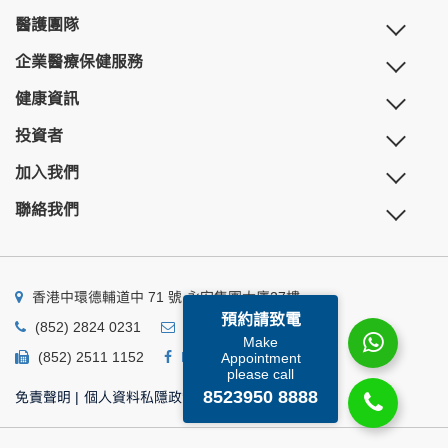
醫護團隊
企業醫療保健服務
健康資訊
投資者
加入我們
聯絡我們
香港中環德輔道中 71 號 永安集團大廈27樓
預約請致電
(852) 2824 0231
business@ump.com.hk
Make
(852) 2511 1152
Facebook
Linkedin
Appointment
please call
8523950 8888
免責聲明
|
個人資料私隱政策
|
個人資料收集聲明