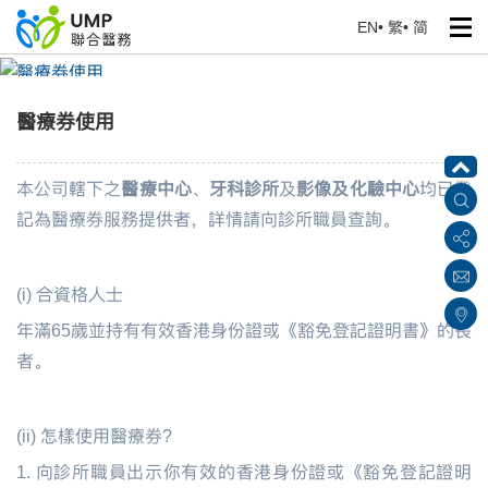
EN
•
繁
•
简
醫療券使用
首頁
> 健康專題
醫療券使用
本公司轄下之
醫療中心
、
牙科診所
及
影像及化驗中心
均已登
記為醫療券服務提供者，詳情請向診所職員查詢。
(i) 合資格人士
年滿65歲並持有有效香港身份證或《豁免登記證明書》的長
者。
(ii) 怎樣使用醫療券?
1.
向診所職員出示你有效的香港身份證或《豁免登記證明