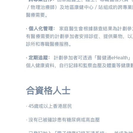
／物理治療師）及地區康健中心／站組成的跨專業
醫療需要。
·
個人化管理：
家庭醫生會根據篩查結果為計劃參
有醫療需要的計劃參加者安排診症、提供藥物，以
診所和專職醫療服務。
·
定期追蹤：
計劃參加者可透過「醫健通
eHealth
」
個人健康資料，自行記錄和監察血壓及體重等健康
合資格人士
·
45
歲或以上香港居民
·
沒有已被確診患有糖尿病或高血壓