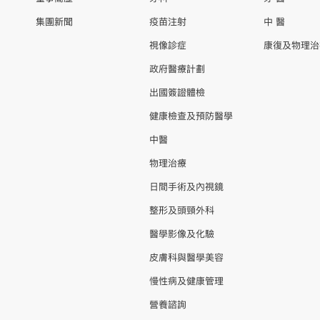
集團新聞
疫苗注射
中 醫
視像診症
康復及物理治
政府醫療計劃
出國簽證體檢
健康檢查及預防醫學
中醫
物理治療
日間手術及內視鏡
整形及頭頸外科
醫學影像及化驗
皮膚科與醫學美容
慢性病及健康管理
營養諮詢