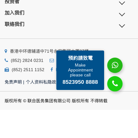
投资者
加入我们
联络我们
香港中环德辅道中71号永安集团大厦27楼
預約請致電
(852) 2824 0231
business@ump.com.hk
Make
(852) 2511 1152
Facebook
Linkedin
Appointment
please call
8523950 8888
免责声明
|
个人资料私隐政策
|
个人资料收集声明
版权所有 © 联合医务集团有限公司 版权所有 不得转载