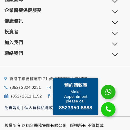
企業醫療保健服務
健康資訊
投資者
加入我們
聯絡我們
香港中環德輔道中 71 號 永安集團大廈27樓
預約請致電
(852) 2824 0231
business@ump.com.hk
Make
(852) 2511 1152
Facebook
Linkedin
Appointment
please call
8523950 8888
免責聲明
|
個人資料私隱政策
|
個人資料收集聲明
版權所有 © 聯合醫務集團有限公司 版權所有 不得轉載