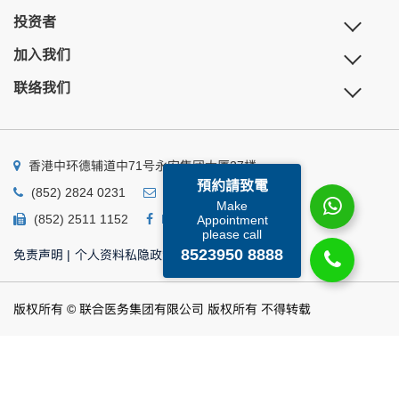
投资者
加入我们
联络我们
香港中环德辅道中71号永安集团大厦27楼
預約請致電
(852) 2824 0231
business@ump.com.hk
Make
(852) 2511 1152
Facebook
Linkedin
Appointment
please call
8523950 8888
免责声明
|
个人资料私隐政策
|
个人资料收集声明
版权所有 © 联合医务集团有限公司 版权所有 不得转载