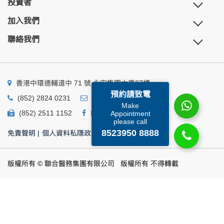
投資者
加入我們
聯絡我們
香港中環德輔道中 71 號 永安集團大廈27樓
預約請致電
(852) 2824 0231
business@ump.com.hk
Make
(852) 2511 1152
Facebook
Linkedin
Appointment
please call
8523950 8888
免責聲明
|
個人資料私隱政策
|
個人資料收集聲明
版權所有 © 聯合醫務集團有限公司 版權所有 不得轉載