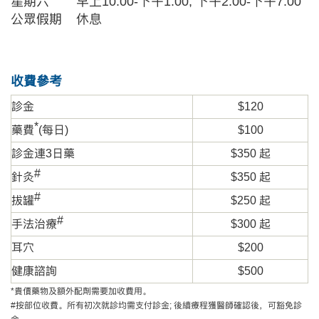
星期六
早上10:00-下午1:00, 下午2:00-下午7:00
公眾假期
休息
收費參考
診金
$120
*
藥費
(每
日
)
$100
診金連3日藥
$350 起
#
針灸
$350 起
#
拔罐
$250 起
#
手法治療
$300 起
耳穴
$200
健康諮詢
$500
*貴價藥物及額外配劑需要加收費用。
#按部位收費。所有初次就診均需支付診金; 後續療程獲醫師確認後，可豁免診