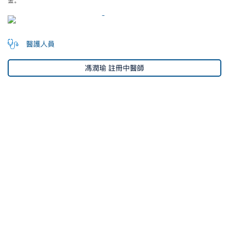
金。
醫護人員
馮潤瑜 註冊中醫師