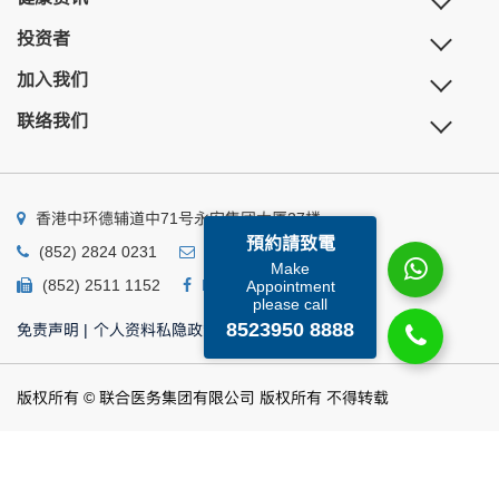
投资者
加入我们
联络我们
香港中环德辅道中71号永安集团大厦27楼
預約請致電
(852) 2824 0231
business@ump.com.hk
Make
(852) 2511 1152
Facebook
Linkedin
Appointment
please call
8523950 8888
免责声明
|
个人资料私隐政策
|
个人资料收集声明
版权所有 © 联合医务集团有限公司 版权所有 不得转载