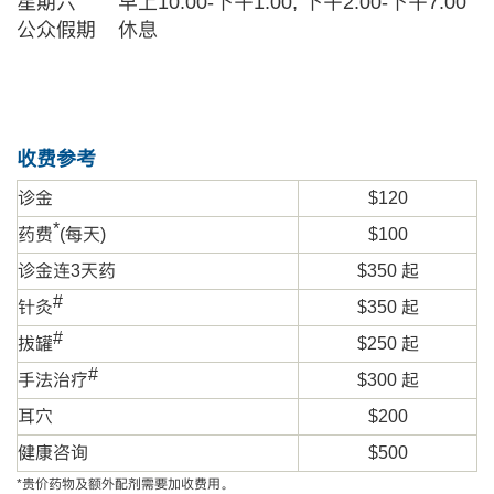
星期六
早上10:00-下午1:00, 下午2:00-下午7:00
公众假期
休息
收费参考
诊金
$120
*
药费
(每天)
$100
诊金连3
天
药
$350 起
#
针灸
$350 起
#
拔罐
$250 起
#
手法治疗
$300 起
耳穴
$200
健康咨询
$500
*贵价药物及额外配剂需要加收费用。