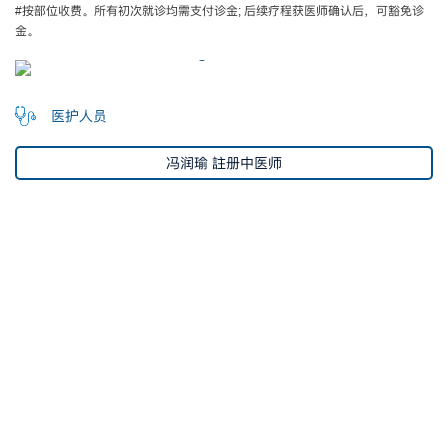
#按部位收费。所有初次就诊均需支付诊金; 后续疗程获医师确认后，可豁免诊
金。
医护人员
冯润瑜 註册中医师