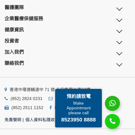
醫護團隊
企業醫療保健服務
健康資訊
投資者
加入我們
聯絡我們
香港中環德輔道中 71 號 永安集團大廈27樓
預約請致電
(852) 2824 0231
business@ump.com.hk
Make
(852) 2511 1152
Facebook
Linkedin
Appointment
please call
8523950 8888
免責聲明
|
個人資料私隱政策
|
個人資料收集聲明