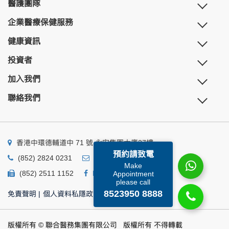
醫護團隊
企業醫療保健服務
健康資訊
投資者
加入我們
聯絡我們
香港中環德輔道中 71 號 永安集團大廈27樓
預約請致電
(852) 2824 0231
business@ump.com.hk
Make
(852) 2511 1152
Facebook
Linkedin
Appointment
please call
8523950 8888
免責聲明
|
個人資料私隱政策
|
個人資料收集聲明
版權所有 © 聯合醫務集團有限公司 版權所有 不得轉載