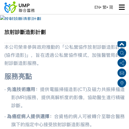
EN
•
繁
•
简
放射診斷造影計劃
首頁
> 健康專題
放射診斷造影計劃
本公司榮幸參與政府推動的「公私營協作放射診斷造影計劃
(協作造影)」，旨在透過公私營協作模式，加強醫管局的放
射診斷造影服務。
服務亮點
-
先進技術應用：
提供電腦掃描造影(CT)及磁力共振掃描造
影(MRI)服務，提供高解析度的影像，協助醫生進行精確
診斷。
-
為癌症病人提供選擇：
合資格的病人可被轉介至
聯合醫務
旗下的
指定中心
接受放射診斷造影服務
。