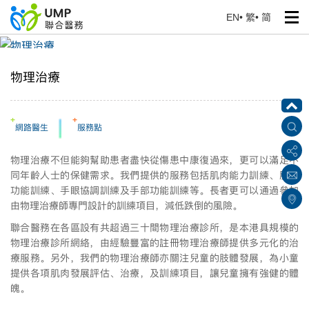
EN
•
繁
•
简
物理治療
首頁
> 我們的服務
物理治療
+
+
網路醫生
服務點
物理治療不但能夠幫助患者盡快從傷患中康復過來，更可以滿足不
同年齡人士的保健需求。我們提供的服務包括肌肉能力訓練、肢體
功能訓練、手眼協調訓練及手部功能訓練等。長者更可以通過參加
由物理治療師專門設計的訓練項目，減低跌倒的風險。
聯合醫務在各區設有共超過三十間物理治療診所，是本港具規模的
物理治療診所網絡，由經驗豐富的註冊物理治療師提供多元化的治
療服務。另外，我們的物理治療師亦關注兒童的肢體發展，為小童
提供各項肌肉發展評估、治療，及訓練項目，讓兒童擁有強健的體
魄。