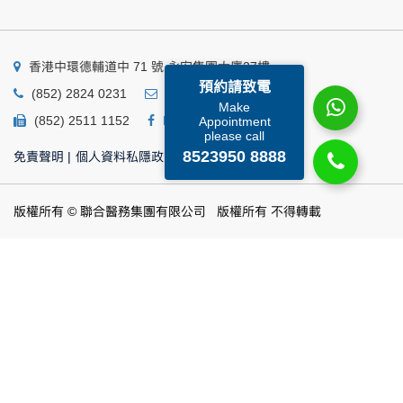
香港中環德輔道中 71 號 永安集團大廈27樓
預約請致電
(852) 2824 0231
business@ump.com.hk
Make
(852) 2511 1152
Facebook
Linkedin
Appointment
please call
8523950 8888
免責聲明
|
個人資料私隱政策
|
個人資料收集聲明
版權所有 © 聯合醫務集團有限公司 版權所有 不得轉載