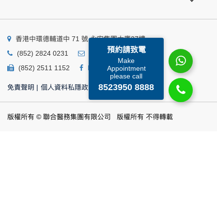
香港中環德輔道中 71 號 永安集團大廈27樓
預約請致電
(852) 2824 0231
business@ump.com.hk
Make
(852) 2511 1152
Facebook
Linkedin
Appointment
please call
8523950 8888
免責聲明
|
個人資料私隱政策
|
個人資料收集聲明
版權所有 © 聯合醫務集團有限公司 版權所有 不得轉載