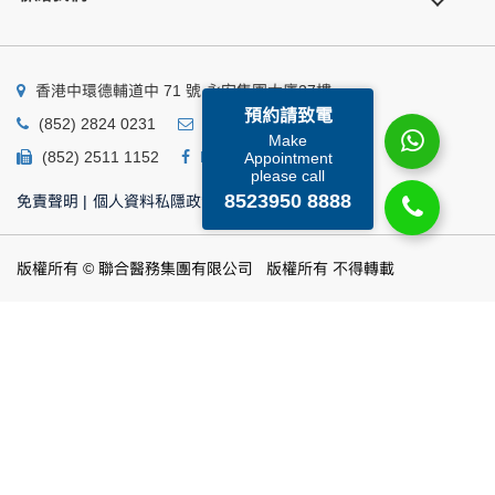
香港中環德輔道中 71 號 永安集團大廈27樓
預約請致電
(852) 2824 0231
business@ump.com.hk
Make
(852) 2511 1152
Facebook
Linkedin
Appointment
please call
8523950 8888
免責聲明
|
個人資料私隱政策
|
個人資料收集聲明
版權所有 © 聯合醫務集團有限公司 版權所有 不得轉載