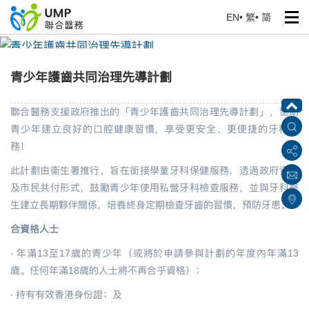
EN
•
繁
•
简
青少年護齒共同治理先導計劃
首頁
> 健康專題
青少年護齒共同治理先導計劃
聯合醫務支援政府推出的「青少年護齒共同治理先導計劃」，協助
青少年建立良好的口腔健康習慣，享受更安全、更便捷的牙科服
務！
此計劃由衞生署推行，旨在銜接學童牙科保健服務，透過政府資助
及市民共付形式，鼓勵青少年使用私營牙科檢查服務，並與牙科醫
生建立長期夥伴關係，培養終身定期檢查牙齒的習慣，預防牙患。
合資格人士
‧ 年滿
13
至
17
歲的青少年（或將於申請參與計劃的年度內年滿
13
歲。任何年滿
18
歲的人士將不再合乎資格）；
‧
持有有效香港身份證；及