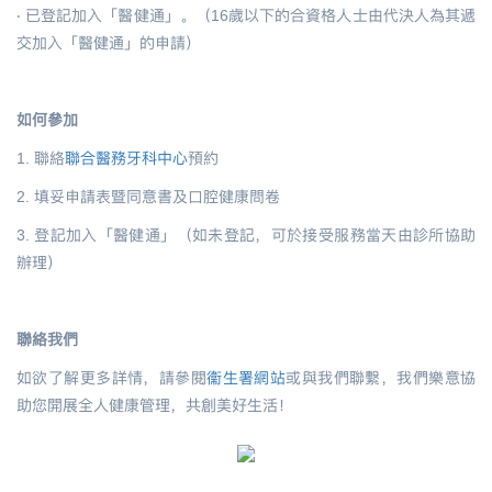
‧
已登記加入「醫健通」。（16歲以下的合資格人士由代決人為其遞
交加入「醫健通」的申請）
如何參加
1. 聯絡
聯合醫務牙科中心
預約
2. 填妥申請表暨同意書及口腔健康問卷
3. 登記加入「醫健通」（如未登記，可於接受服務當天由診所協助
辦理）
聯絡我們
如欲了解更多詳情，請參閱
衞生署
網站
或與我們聯繫，我們樂意協
助您開展全人健康管理，共創美好生活！