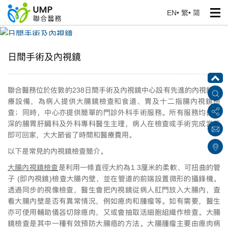
EN
•
繁
•
简
日間手術及內視鏡
首頁
> 我們的服務
日間手術及內視鏡
聯合醫務位於佐敦的238日間手術及內視鏡中心設有先進的內視鏡醫
療設備，為病人提供大腸鏡檢查和食道、胃及十二指腸內視鏡檢
查；同時，中心亦提供簡單的門診外科手術服務。所有服務均由資
深的腸胃肝臟科及外科專科醫生主理，病人在檢查或手術完成當天
即可回家，大大節省了時間和醫療費用。
以下是常見的內視鏡檢查簡介。
大腸內視鏡檢查
是利用一條直徑大約為1.3厘米的柔軟、可扭曲的管
子 (即內視鏡)檢查大腸內壁，並在管道的前端設置微形的攝錄機。
透過同步的視像檢查，醫生會把內視鏡從病人肛門放入大腸內，查
看大腸內壁是否有異常情況，例如瘜肉和腫瘤等。如有需要，醫生
亦可使用輔助儀器切除瘜肉，又或會抽取活細胞組織作檢查。大腸
鏡檢查是其中一種有效預防大腸癌的方法。大腸腫瘤主要由瘜肉病