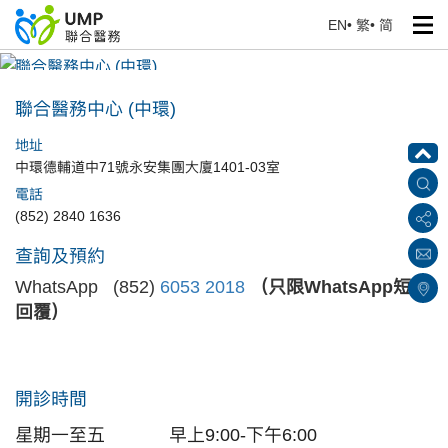
EN
•
繁
•
简
聯合醫務中心 (中環)
首頁
> 醫療中心
聯合醫務中心 (中環)
地址
中環德輔道中71號永安集團大廈1401-03室
電話
(852) 2840 1636
查詢及預約
WhatsApp (852)
6053 2018
（只限WhatsApp短訊
回覆）
開診時間
星期一至五
早上9:00-下午
6:00