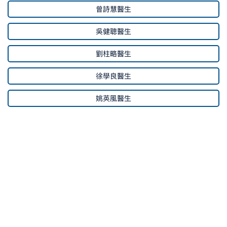
曾詩慧醫生
吳健聰醫生
劉柱略醫生
徐學良醫生
姚英風醫生