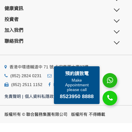
健康資訊
投資者
加入我們
聯絡我們
香港中環德輔道中 71 號 永安集團大廈27樓
預約請致電
(852) 2824 0231
business@ump.com.hk
Make
(852) 2511 1152
Facebook
Linkedin
Appointment
please call
8523950 8888
免責聲明
|
個人資料私隱政策
|
個人資料收集聲明
版權所有 © 聯合醫務集團有限公司 版權所有 不得轉載