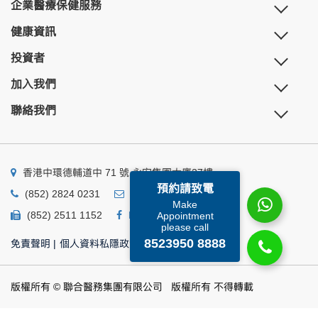
企業醫療保健服務
健康資訊
投資者
加入我們
聯絡我們
香港中環德輔道中 71 號 永安集團大廈27樓
預約請致電
(852) 2824 0231
business@ump.com.hk
Make
(852) 2511 1152
Facebook
Linkedin
Appointment
please call
8523950 8888
免責聲明
|
個人資料私隱政策
|
個人資料收集聲明
版權所有 © 聯合醫務集團有限公司 版權所有 不得轉載