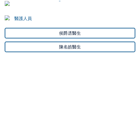
醫護人員
侯爵丞醫生
陳名皓醫生