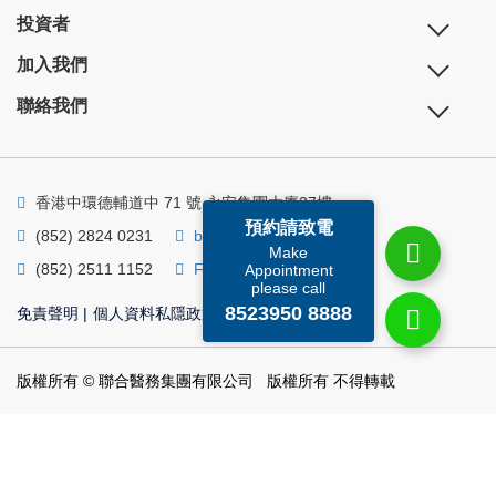
投資者
加入我們
聯絡我們
香港中環德輔道中 71 號 永安集團大廈27樓
預約請致電
(852) 2824 0231
business@ump.com.hk
Make
(852) 2511 1152
Facebook
Linkedin
Appointment
please call
8523950 8888
免責聲明
|
個人資料私隱政策
|
個人資料收集聲明
版權所有 © 聯合醫務集團有限公司 版權所有 不得轉載