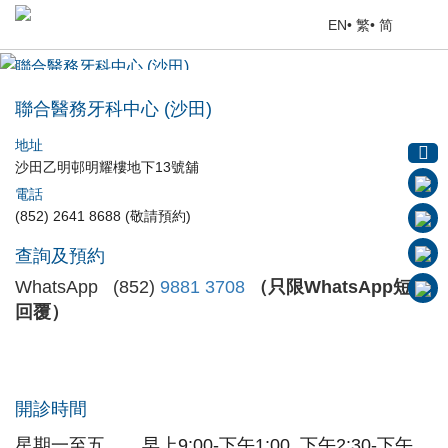
EN
•
繁
•
简
聯合醫務牙科中心 (沙田)
首頁
> 醫療中心
聯合醫務牙科中心 (沙田)
地址
沙田乙明邨明耀樓地下13號舖
電話
(852) 2641 8688 (敬請預約)
查詢及預約
WhatsApp (852)
9881 3708
（只限WhatsApp短訊
回覆）
開診時間
星期一至五
早上9:00-下午1:00, 下午2:30-下午