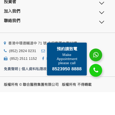
投資者
加入我們
聯絡我們
香港中環德輔道中 71 號 永安集團大廈27樓
預約請致電
(852) 2824 0231
business@ump.com.hk
Make
(852) 2511 1152
Facebook
Linkedin
Appointment
please call
8523950 8888
免責聲明
|
個人資料私隱政策
|
個人資料收集聲明
版權所有 © 聯合醫務集團有限公司 版權所有 不得轉載