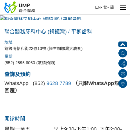
EN
•
繁
•
简
聯合醫務牙科中心 (銅鑼灣) / 平柳齒科
首頁
> 醫療中心
聯合醫務牙科中心 (銅鑼灣) / 平柳齒科
地址
銅鑼灣怡和街22號13樓 (恒生銅鑼灣大廈側)
電話
(852) 2895 6060 (敬請預約)
查詢及預約
WhatsApp (852)
9628 7789
（只限WhatsApp短訊
回覆）
開診時間
星期一至五
早上9:30-下午1:00, 下午2:00-