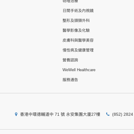
物理治療
日間手術及內視鏡
整形及頭頸外科
醫學影像及化驗
皮膚科與醫學美容
慢性病及健康管理
營養諮詢
WeWell Healthcare
服務通告
香港中環德輔道中 71 號 永安集團大廈27樓
(852) 2824