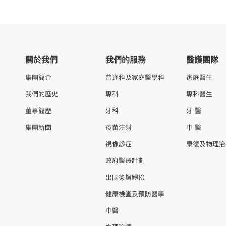
關於我們
我們的服務
醫護團隊
集團簡介
普通科及家庭醫學科
家庭醫生
我們的歷史
專科
專科醫生
董事簡歷
牙科
牙 醫
集團新聞
疫苗注射
中 醫
視像診症
康復及物理治
政府醫療計劃
出國簽證體檢
健康檢查及預防醫學
中醫