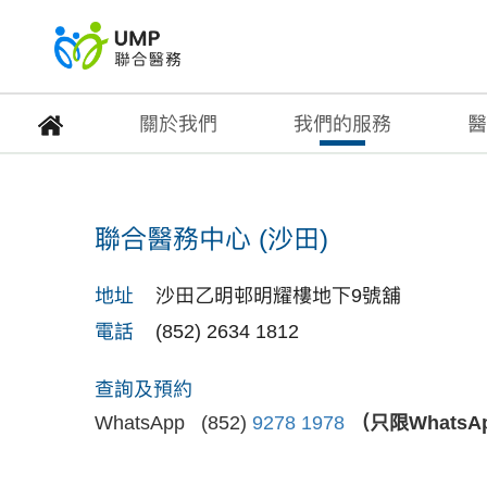
關於我們
我們的服務
醫
聯合醫務中心 (沙田)
聯合醫務中心 (沙田)
首頁
> 醫療中心
地址
沙田乙明邨明耀樓地下9號舖
電話
(852) 2634 1812
查詢及預約
WhatsApp (852)
9278 1978
（只限Whats