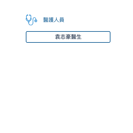
醫護人員
袁志豪醫生