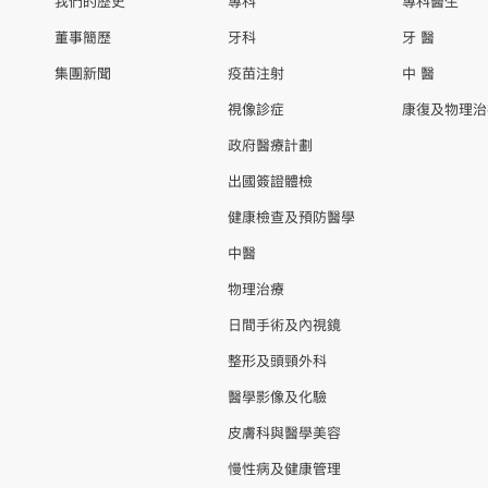
我們的歷史
專科
專科醫生
董事簡歷
牙科
牙 醫
集團新聞
疫苗注射
中 醫
視像診症
康復及物理治
政府醫療計劃
出國簽證體檢
健康檢查及預防醫學
中醫
物理治療
日間手術及內視鏡
整形及頭頸外科
醫學影像及化驗
皮膚科與醫學美容
慢性病及健康管理