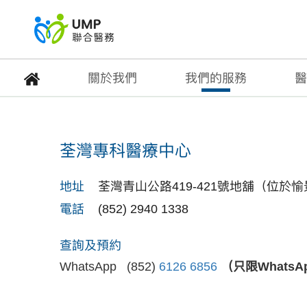
關於我們
我們的服務
醫
荃灣專科醫療中心
荃灣專科醫療中心
首頁
> 醫療中心
地址
荃灣青山公路419-421號地舖（位於
電話
(852) 2940 1338
查詢及預約
WhatsApp (852)
6126 6856
（只限Whats