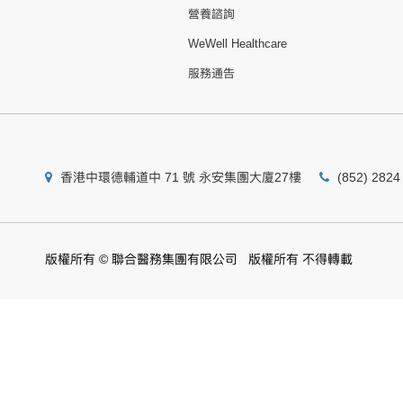
營養諮詢
WeWell Healthcare
服務通告
香港中環德輔道中 71 號 永安集團大廈27樓
(852) 2824
版權所有 © 聯合醫務集團有限公司 版權所有 不得轉載