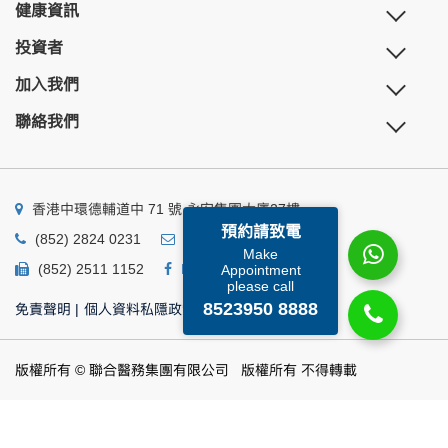
健康資訊
投資者
加入我們
聯絡我們
香港中環德輔道中 71 號 永安集團大廈27樓
預約請致電
(852) 2824 0231
business@ump.com.hk
Make
(852) 2511 1152
Facebook
Linkedin
Appointment
please call
8523950 8888
免責聲明
|
個人資料私隱政策
|
個人資料收集聲明
版權所有 © 聯合醫務集團有限公司 版權所有 不得轉載