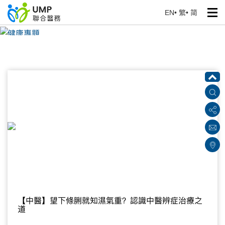
EN
•
繁
•
简
健康專題
首頁
> 健康資訊
【中醫】望下條脷就知濕氣重？認識中醫辨症治療之
道