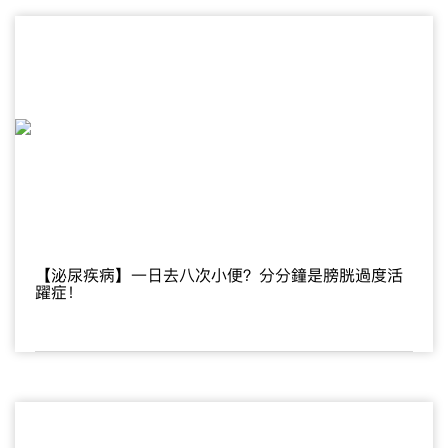
【泌尿疾病】一日去八次小便？分分鐘是膀胱過度活
躍症！