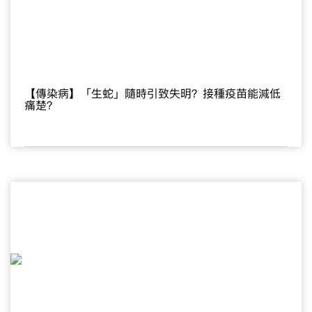
【傳染病】「生蛇」隨時引致失明？接種疫苗能減低
痛楚？