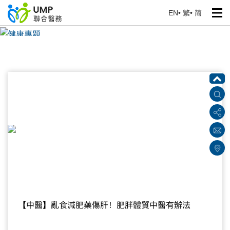
EN
•
繁
•
简
健康專題
首頁
> 健康資訊
【中醫】亂食減肥藥傷肝！肥胖體質中醫有辦法