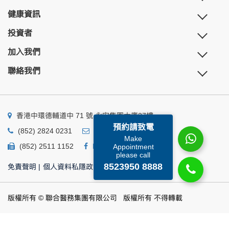
健康資訊
投資者
加入我們
聯絡我們
香港中環德輔道中 71 號 永安集團大廈27樓
預約請致電
(852) 2824 0231
business@ump.com.hk
Make
(852) 2511 1152
Facebook
Linkedin
Appointment
please call
8523950 8888
免責聲明
|
個人資料私隱政策
|
個人資料收集聲明
版權所有 © 聯合醫務集團有限公司 版權所有 不得轉載