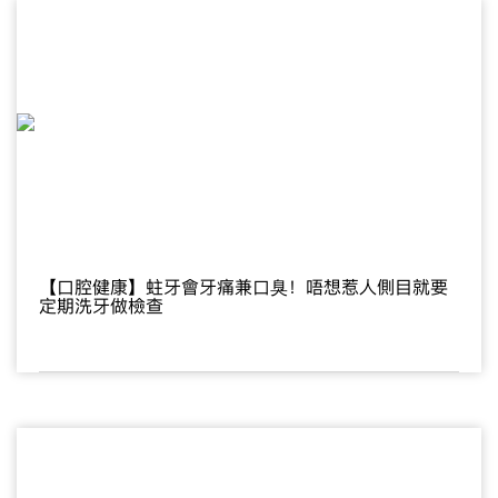
【口腔健康】蛀牙會牙痛兼口臭！唔想惹人側目就要
定期洗牙做檢查