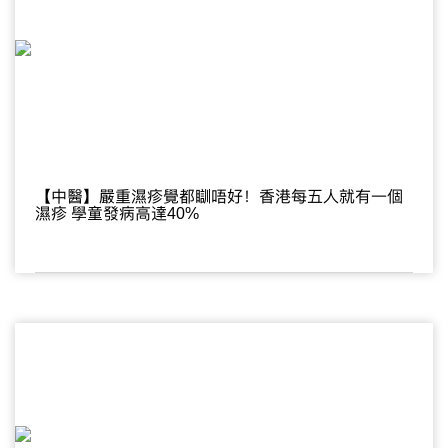
【中醫】嚴重濕疹覺都瞓唔好！香港每五人就有一個
濕疹 學童發病高達40%