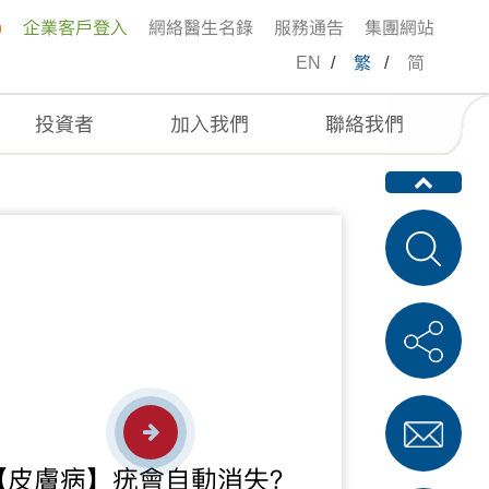
p
企業客戶登入
網絡醫生名錄
服務通告
集團網站
EN
/
繁
/
简
投資者
加入我們
聯絡我們
【皮膚病】疣會自動消失？