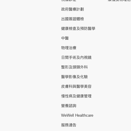
政府醫療計劃
出國簽證體檢
健康檢查及預防醫學
中醫
物理治療
日間手術及內視鏡
整形及頭頸外科
醫學影像及化驗
皮膚科與醫學美容
慢性病及健康管理
營養諮詢
WeWell Healthcare
服務通告