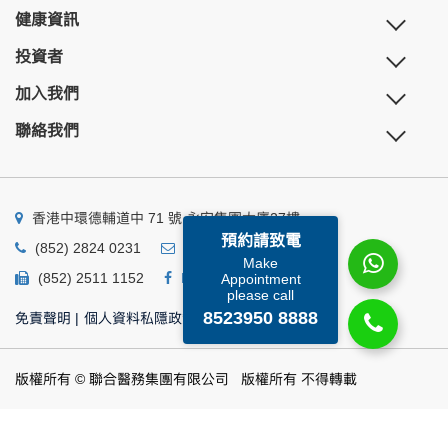
健康資訊
投資者
加入我們
聯絡我們
香港中環德輔道中 71 號 永安集團大廈27樓
預約請致電
(852) 2824 0231
business@ump.com.hk
Make
(852) 2511 1152
Facebook
Linkedin
Appointment
please call
8523950 8888
免責聲明
|
個人資料私隱政策
|
個人資料收集聲明
版權所有 © 聯合醫務集團有限公司 版權所有 不得轉載