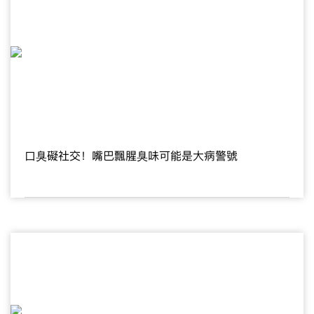
口臭礙社交！嘴巴飄腥臭味可能是大病警號