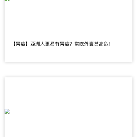
【胃癌】亞洲人更易有胃癌？常吃外賣甚高危！